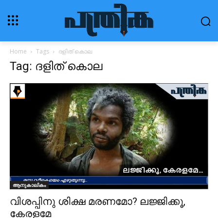
Home
Tags
ദളിത് കൊല
Tag: ദളിത് കൊല
ആനുകാലികം
വിശപ്പിനു ശിക്ഷ മരണമോ? ലജ്ജിക്കൂ,
കേരളമേ