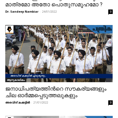
മാത്രമോ അതോ പൊതുസമൂഹമോ ?
Dr. Sandeep Nambiar
-
24/01/2022
0
ആനുകാലികം
ജനാധിപത്യത്തിൻറെ സൗകര്യങ്ങളും
ചില ഓർമ്മപ്പെടുത്തലുകളും
അരവിന്ദ് കക്കട്ടിൽ
-
21/01/2022
0