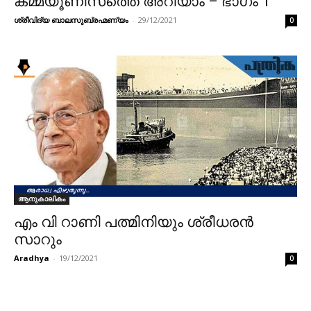
കമ്മ്യൂണിസത്തെ അറിയാം – ഭാഗം 1
ശ്രീവിദ്യ ബാലസുബ്രഹ്മണ്യം
-
29/12/2021
0
ആനുകാലികം
എം വി റാണി പത്മിനിയും ശ്രീധരൻ
സാറും
Aradhya
-
19/12/2021
0