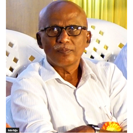
കേരളം