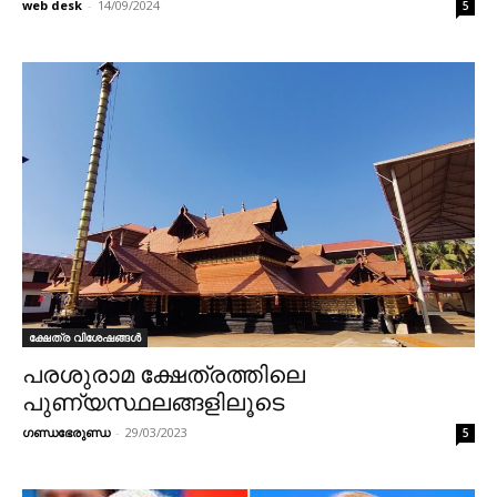
web desk
-
14/09/2024
5
ക്ഷേത്ര വിശേഷങ്ങൾ
പരശുരാമ ക്ഷേത്രത്തിലെ
പുണ്യസ്ഥലങ്ങളിലൂടെ
ഗണ്ഡഭേരുണ്ഡ
-
29/03/2023
5