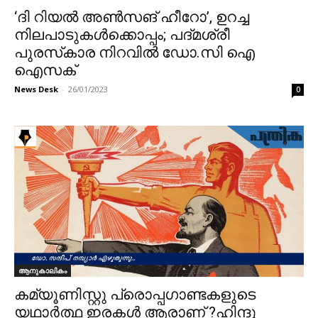
‘ദി റിയൽ അൺസങ് ഹീറോ’, ഉറച്ച
നിലപാടുകൾക്കൊപ്പം; പദ്മശ്രീ
പുരസ്‌കാര നിറവിൽ ഡോ.സി ഐ
ഐസക്
News Desk
-
26/01/2023
0
ആനുകാലികം
കമ്യൂണിസ്റ്റു പ്രൊപ്പഗാണ്ടകളുടെ
യഥാർത്ഥ ഇരകൾ ആരാണ് ?ഹിന്ദു