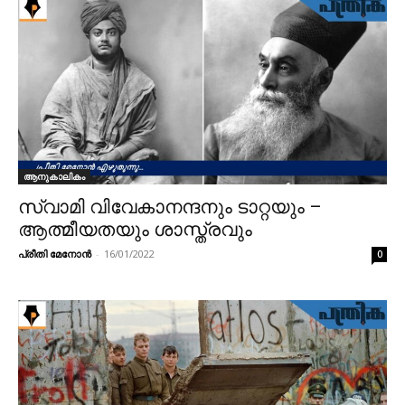
ആനുകാലികം
സ്വാമി വിവേകാനന്ദനും ടാറ്റയും –
ആത്മീയതയും ശാസ്ത്രവും
പ്രീതി മേനോൻ
-
16/01/2022
0