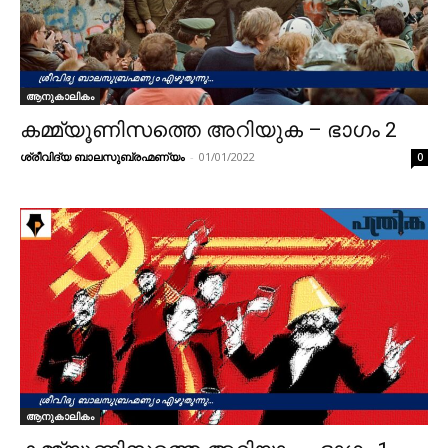
ആനുകാലികം
കമ്മ്യൂണിസത്തെ അറിയുക – ഭാഗം 2
ശ്രീവിദ്യ ബാലസുബ്രഹ്മണ്യം
-
01/01/2022
0
ആനുകാലികം