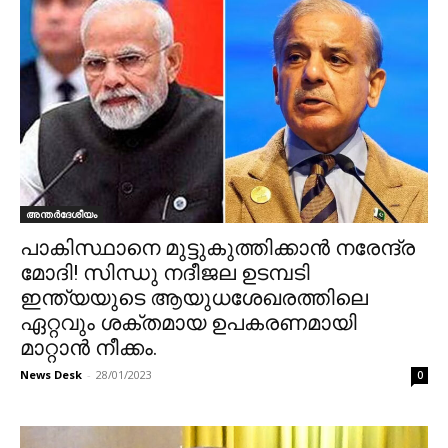
അന്തർദേശീയം
പാകിസ്ഥാനെ മുട്ടുകുത്തിക്കാൻ നരേന്ദ്ര
മോദി! സിന്ധു നദീജല ഉടമ്പടി
ഇന്ത്യയുടെ ആയുധശേഖരത്തിലെ
ഏറ്റവും ശക്തമായ ഉപകരണമായി
മാറ്റാൻ നീക്കം.
News Desk
-
28/01/2023
0