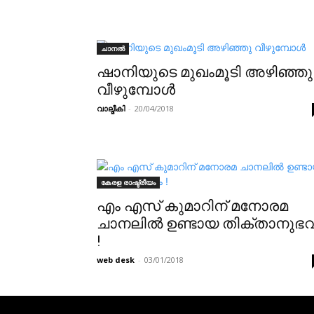
ചാനൽ
ഷാനിയുടെ മുഖംമൂടി അഴിഞ്ഞു
വീഴുമ്പോൾ
വാല്മീകി
-
20/04/2018
കേരള രാഷ്ട്രീയം
എം എസ് കുമാറിന് മനോരമ
ചാനലിൽ ഉണ്ടായ തിക്താനുഭ
!
web desk
-
03/01/2018