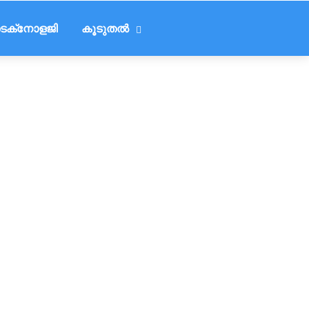
െക്‌നോളജി
കൂടുതൽ