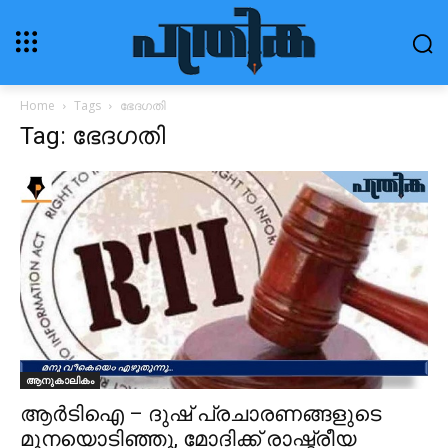
Home
Tags
ഭേദഗതി
Tag: ഭേദഗതി
ആനുകാലികം
ആര്‍ടിഐ – ദുഷ് പ്രചാരണങ്ങളുടെ
മുനയൊടിഞ്ഞു, മോദിക്ക്‌ രാഷ്ട്രീയ