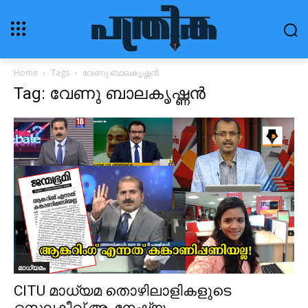
Home
Tags
വേണു ബാലകൃഷ്ണൻ
Tag: വേണു ബാലകൃഷ്ണൻ
മാധ്യമം
CITU മാധ്യമ തൊഴിലാളികളുടെ
സെലക്ടീവ് അംനേഷ്യ