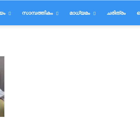
ീയം
സാമ്പത്തികം
മാധ്യമം
ചരിത്രം
ട