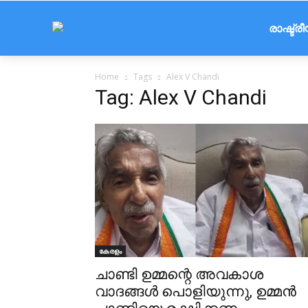
രാഷ്ട്ര
Home
Tags
Alex V Chandi
Tag: Alex V Chandi
കേരളം
ചാണ്ടി ഉമ്മന്റെ അവകാശ
വാദങ്ങൾ പൊളിയുന്നു, ഉമ്മൻ