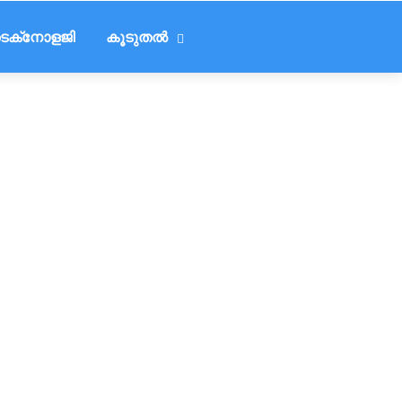
െക്‌നോളജി
കൂടുതൽ