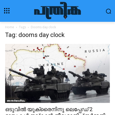
Home
Tags
Dooms day clock
Tag: dooms day clock
അന്തർദേശീയം
ഒടുവിൽ യുക്രൈനിനു ലെപ്പേഡ് 2