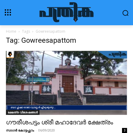
Home
Tags
Gowreesapattom
Tag: Gowreesapattom
ക്ഷേത്ര വിശേഷങ്ങൾ
ഗൗരീശപട്ടം ശ്രീ മഹാദേവർ ക്ഷേത്രം
സാഗർ കോട്ടപ്പുറം
-
06/09/2020
3