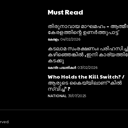
Must Read
തിരുനാവായ മാഘമഹം – ആത്മ
കേരളത്തിന്റെ ഉണർത്തുപാട്ട്
കേരളം
04/02/2026
കടലാമ സംരക്ഷണം: പരിഹസിച്ച്
കഴിഞ്ഞെങ്കിൽ ,ഇനി കാര്യത്തിലേ
കടക്കു
കേന്ദ്ര പദ്ധതികൾ
03/02/2026
Who Holds the Kill Switch? /
ആരുടെ കൈയ്യിലാണ് ‘കിൽ
സ്വിച്ച്’ ?
NATIONAL
31/07/2025
erved.