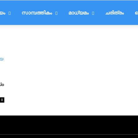
ീയം
സാമ്പത്തികം
മാധ്യമം
ചരിത്രം
ട
വം
0