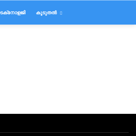
െക്‌നോളജി
കൂടുതൽ