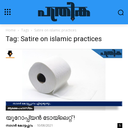
Home
Tags
Satire on islamic practices
Tag: Satire on islamic practices
ആക്ഷേപഹാസ്യം
യൂറോപ്പ്യൻ ടോയ്‌ലെറ്റ് !
സാഗർ കോട്ടപ്പുറം
-
10/08/2021
5