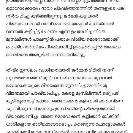
ഉയർത്തിയും സ്റ്റേഡിയത്തിൽ നിസ്കരിച്ചും അതിനോടകം
മൊറോക്കോയും ദാവാ പ്രവർത്തനത്തിൽ തങ്ങളുടെ പങ്ക്
നിർവഹിച്ചു കഴിഞ്ഞിരുന്നു. ജർമൻ കളിക്കാർ
പ്രതിഷേധമായി വായ് പൊത്തിയപ്പോൾ കളിയ്ക്കാൻ
വന്നാൽ കളിച്ചിട്ട് പോണം എന്ന് ഉപദേശിച്ച തീവ്ര
മുസ്ലിങ്ങൾ പാലസ്തീൻ പതാക വീശിയ മൊറോക്കോക്ക്
ഐക്യദാർഢ്യം പ്രഖ്യാപിച്ച് ഇരട്ടത്താപ്പിൽ തങ്ങളെ
വെല്ലാൻ ആരുമില്ലെന്ന് തെളിയിച്ചു.
തീവ്ര ഇസ്ലാം വംശീയതയാൽ ജർമ്മൻ ടീമിൽ നിന്ന്
പുറത്തായ മെസ്യൂട്ട് ഓസിലിനെ പോലെയുള്ളവർ
മൊറോക്കയുടെ വിജയത്തെ മുസ്ലിം ഉമ്മത്തിന്റെ
വിജയമായി പ്രഖ്യാപിച്ചു. കേരള മുസ്ലിങ്ങൾ ഒരു പടി
കൂടി മുന്നോട്ട് പോയി, മൊറോക്കൻ കളിക്കാർ മാതാവിനെ
ചുംബിക്കുന്നത് പോലും ഇസ്ലാമിന്റെ ശ്രേഷ്ഠതയായി
വ്യാഖ്യാനിച്ചു. അതേ മൊറോക്കൻ കളിക്കാർ ബിക്കിനി
ധാരികളായ ഭാര്യമാരോടൊപ്പം കറങ്ങുന്ന ഫോട്ടോകകൾ
ചൂണ്ടിക്കാട്ടി ഇതും ഇസ്ലാമിൽ അനുവദനീയമാണോ എന്ന്