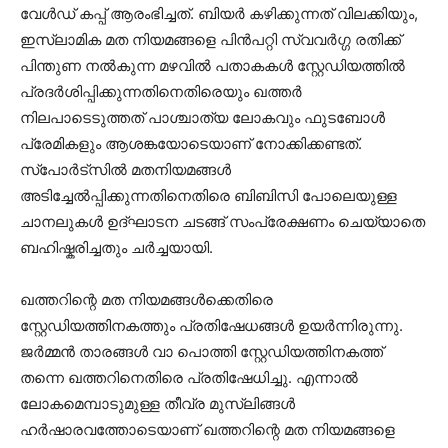
വേൾഡ് കപ്പ് ആരംഭിച്ചത്. ബിയർ കഴിക്കുന്നത് വിലക്കിയും,
ഇസ്ലാമിക മത നിയമങ്ങളെ പിൻപറ്റി സ്വവർഗ്ഗ രതിക്ക്
പിന്തുണ നൽകുന്ന മഴവിൽ പതാകകൾ സ്റ്റേഡിയത്തിൽ
പ്രദർശിപ്പിക്കുന്നതിനെതിരെയും ഖത്തർ
നിലപാടെടുത്തത് പാശ്ചാത്യ ലോകവും ഫുടബോൾ
പ്രേമികളും ആശങ്കയോടെയാണ് നോക്കിക്കണ്ടത്.
സ്പോർട്സിൽ മതനിയമങ്ങൾ
അടിച്ചേൽപ്പിക്കുന്നതിനെതിരെ ബിബിസി പോലെയുള്ള
ചാനലുകൾ ഉദ്‌ഘാടന ചടങ്ങ് സംപ്രേക്ഷണം ചെയ്യാതെ
ബഹിഷ്കരിച്ചതും ചർച്ചയായി.
ഖത്തറിന്റെ മത നിയമങ്ങൾക്കെതിരെ
സ്റ്റേഡിയത്തിനകത്തും പ്രതിഷേധങ്ങൾ ഉയർന്നിരുന്നു.
ജർമ്മൻ താരങ്ങൾ വാ പൊത്തി സ്റ്റേഡിയത്തിനകത്ത്
തന്നെ ഖത്തറിനെതിരെ പ്രതിഷേധിച്ചു. എന്നാൽ
ലോകമെമ്പാടുമുള്ള തീവ്ര മുസ്ലിങ്ങൾ
ഹർഷാരവത്തോടെയാണ് ഖത്തറിന്റെ മത നിയമങ്ങളെ