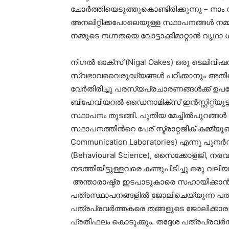
ചോര്‍ത്തിയെടുത്തുകൊണ്ടിരിക്കുന്നു – നാം നഗ്
അനലിറ്റിക്കപോലെയുള്ള സ്ഥാപനങ്ങള്‍ നമ്മുട
നമ്മുടെ നഗ്നതയെ വോട്ടാക്കിമാറ്റാൻ വൃഥാ ശ്
നിഗല്‍ ഓക്സ് (Nigal Oakes) ഒരു ടെലിവി
സ്വഭാവവൈരുദ്ധ്യങ്ങള്‍ പഠിക്കാനും അതി
വേര്‍തിരിച്ചു പരസ്യപ്രചാരണങ്ങള്‍ക്ക്
ബിഹേവിയറല്‍ ഡൈനാമിക്സ്‌ ഇന്‍സ്റ്റിറ്റ്യൂട്ട
സ്ഥാപനം തുടങ്ങി. പുതിയ മേച്ചില്‍പുറങ്
സ്ഥാപനത്തിന്‍റെ പേര് സ്ട്രാറ്റജിക് കമ്മ്
Communication Laboratories) എന്നു പുന
(Behavioural Science), സൈക്കോളജി, നരവം
നടത്തിയിട്ടുള്ളവരെ കണ്ടുപിടിച്ചു ഒരു വ
അന്താരാഷ്ട്ര ഇടപാടുകാരെ സഹായിക്കാൻ 
പത്രസ്ഥാപനങ്ങളിൽ ജോലിചെയ്യുന്ന പത്ര
പത്രപ്രവര്‍ത്തകരെ തങ്ങളുടെ ജോലിക്കാരാ
പ്രതിഫലം കൊടുക്കും. തദ്ദേശ പത്രപ്രവര്‍ത