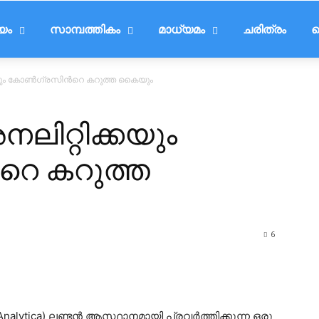
ീയം
സാമ്പത്തികം
മാധ്യമം
ചരിത്രം
ട
കയും കോണ്‍ഗ്രസിന്‍റെ കറുത്ത കൈയും
ലിറ്റിക്കയും
റെ കറുത്ത
6
nalytica) ലണ്ടന്‍ ആസ്ഥാനമായി പ്രവര്‍ത്തിക്കുന്ന ഒരു