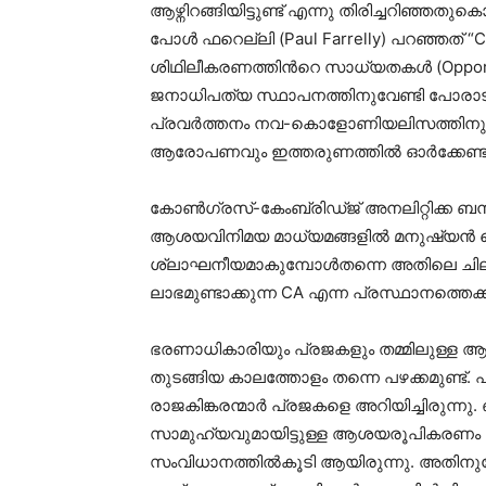
ആഴ്നിറങ്ങിയിട്ടുണ്ട് എന്നു തിരിച്ചറിഞ്ഞതുക
പോൾ ഫറെല്ലി (Paul Farrelly) പറഞ്ഞത് “
ശിഥിലീകരണത്തിന്‍റെ സാധ്യതകൾ (Opportunity f
ജനാധിപത്യ സ്ഥാപനത്തിനുവേണ്ടി പോരാട
പ്രവര്‍ത്തനം നവ-കൊളോണിയലിസത്തിനു വ
ആരോപണവും ഇത്തരുണത്തിൽ ഓര്‍ക്കേണ്ടത
കോൺഗ്രസ്-കേംബ്രിഡ്ജ് അനലിറ്റിക്ക ബന്ധത
ആശയവിനിമയ മാധ്യമങ്ങളിൽ മനുഷ്യൻ കൈവ
ശ്ലാഘനീയമാകുമ്പോൾതന്നെ അതിലെ ചി
ലാഭമുണ്ടാക്കുന്ന CA എന്ന പ്രസ്ഥാനത്തെക്കുറ
ഭരണാധികാരിയും പ്രജകളും തമ്മിലുള്ള ആ
തുടങ്ങിയ കാലത്തോളം തന്നെ പഴക്കമുണ്ട്. 
രാജകിങ്കരന്മാര്‍ പ്രജകളെ അറിയിച്ചിരുന്ന
സാമുഹ്യവുമായിട്ടുള്ള ആശയരൂപികരണം 
സംവിധാനത്തില്‍കൂടി ആയിരുന്നു. അതിന