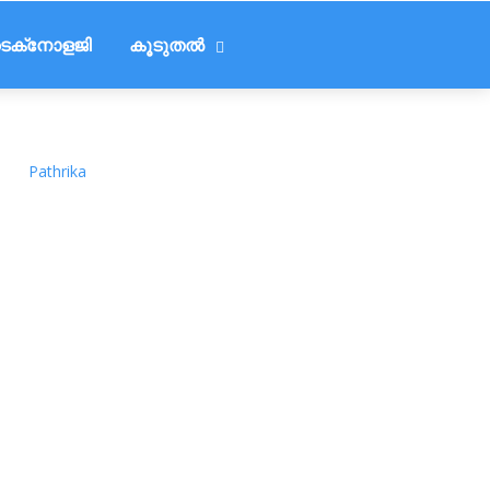
െക്‌നോളജി
കൂടുതൽ
Pathrika