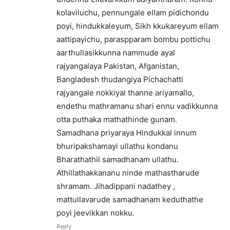
kolaviluchu, pennungale ellam pidichondu
poyi, hindukkaleyum, Sikh kkukareyum ellam
aattipayichu, paraspparam bombu pottichu
aarthullasikkunna nammude ayal
rajyangalaya Pakistan, Afganistan,
Bangladesh thudangiya Pichachatti
rajyangale nokkiyal thanne ariyamallo,
endethu mathramanu shari ennu vadikkunna
otta puthaka mathathinde gunam.
Samadhana priyaraya Hindukkal innum
bhuripakshamayi ullathu kondanu
Bharathathil samadhanam ullathu.
Athillathakkananu ninde mathastharude
shramam. Jihadippani nadathey ,
mattullavarude samadhanam keduthathe
poyi jeevikkan nokku.
Reply