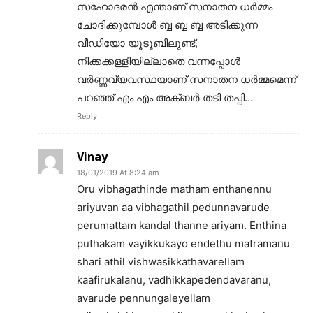
സഹോദരൻ എന്താണ് സനാതന ധർമ്മം
ചോദിക്കുമ്പോൾ ബ്ബ ബ്ബ ബ്ബ അടിക്കുന്ന
വീഡിയോ യൂടൂബിലുണ്ട്,
നിക്കക്കള്ളിയില്ലാതെ വന്നപ്പോൾ
വർണ്ണവ്യവസ്ഥയാണ് സനാതന ധർമ്മമെന്ന്
പറഞ്ഞ് എം എം അക്ബർ തടി തപ്പി…
Reply
Vinay
18/01/2019 At 8:24 am
Oru vibhagathinde matham enthanennu
ariyuvan aa vibhagathil pedunnavarude
perumattam kandal thanne ariyam. Enthina
puthakam vayikkukayo endethu matramanu
shari athil vishwasikkathavarellam
kaafirukalanu, vadhikkapedendavaranu,
avarude pennungaleyellam