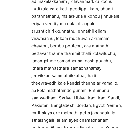
adimakalakkanam , kilavanmarkku kochu
kuttikale vare ketti peedippikkam, bhumi
parannathanu, malakkukale kondu jinnukale
eriyan vendiyanu nakshtrangale
srushtichirikkunnathu, ennathil ellam
viswasichu, lokam muzhuvan akramam
cheythu, bombu pottichu, ore mathathil
pettavar thanne thammil thalli kolaviluchu,
janangalude samadhanam nashippuchu,
ithara mathasthare samadhanamayi
jeevikkan sammathikkatha jihadi
theevravadhikale kandal thanne ariyamallo,
aa kola mathathinde gunam. Enthinanu
samwadham. Syriya, Libiya, Iraq, Iran, Saudi,
Pakistan, Bangladesh, Jordan, Egypt, Yemen,
muthalaya ore mathathilpetta janangalulla
sthalangalil, ellam eyes chamadhanam
undennu Ellavarkkum adiyantharam. Konnu