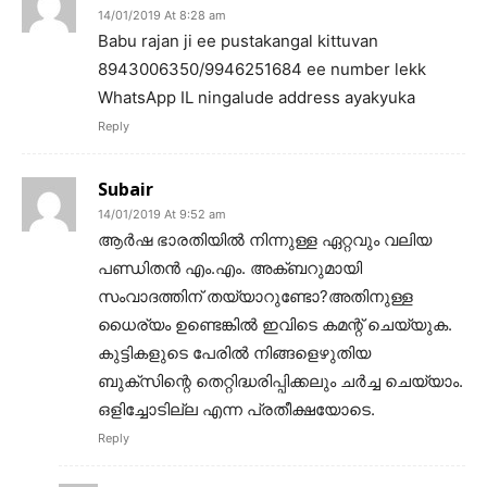
14/01/2019 At 8:28 am
Babu rajan ji ee pustakangal kittuvan
8943006350/9946251684 ee number lekk
WhatsApp IL ningalude address ayakyuka
Reply
Subair
14/01/2019 At 9:52 am
ആർഷ ഭാരതിയിൽ നിന്നുള്ള ഏറ്റവും വലിയ
പണ്ഡിതൻ എം.എം. അക്ബറുമായി
സംവാദത്തിന് തയ്യാറുണ്ടോ?അതിനുള്ള
ധൈര്യം ഉണ്ടെങ്കിൽ ഇവിടെ കമന്റ് ചെയ്യുക.
കുട്ടികളുടെ പേരിൽ നിങ്ങളെഴുതിയ
ബുക്‌സിന്റെ തെറ്റിദ്ധരിപ്പിക്കലും ചർച്ച ചെയ്യാം.
ഒളിച്ചോടില്ല എന്ന പ്രതീക്ഷയോടെ.
Reply