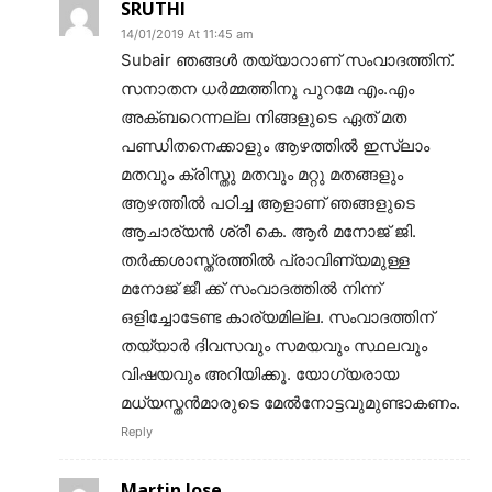
SRUTHI
14/01/2019 At 11:45 am
Subair ഞങ്ങൾ തയ്യാറാണ് സംവാദത്തിന്.
സനാതന ധർമ്മത്തിനു പുറമേ എം.എം
അക്ബറെന്നല്ല നിങ്ങളുടെ ഏത് മത
പണ്ഡിതനെക്കാളും ആഴത്തിൽ ഇസ്ലാം
മതവും ക്രിസ്തു മതവും മറ്റു മതങ്ങളും
ആഴത്തിൽ പഠിച്ച ആളാണ് ഞങ്ങളുടെ
ആചാര്യൻ ശ്രീ കെ. ആർ മനോജ് ജി.
തർക്കശാസ്ത്രത്തിൽ പ്രാവിണ്യമുള്ള
മനോജ് ജീ ക്ക് സംവാദത്തിൽ നിന്ന്
ഒളിച്ചോടേണ്ട കാര്യമില്ല. സംവാദത്തിന്
തയ്യാർ ദിവസവും സമയവും സ്ഥലവും
വിഷയവും അറിയിക്കൂ. യോഗ്യരായ
മധ്യസ്തൻമാരുടെ മേൽനോട്ടവുമുണ്ടാകണം.
Reply
Martin Jose