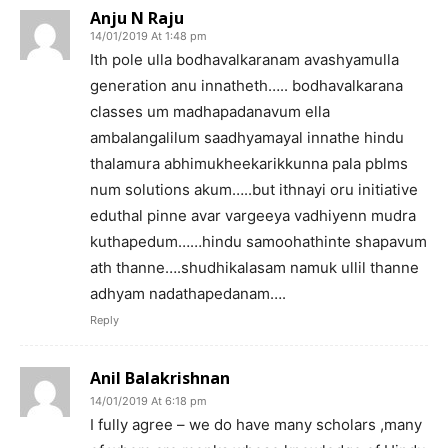
Anju N Raju
14/01/2019 At 1:48 pm
Ith pole ulla bodhavalkaranam avashyamulla
generation anu innatheth….. bodhavalkarana
classes um madhapadanavum ella
ambalangalilum saadhyamayal innathe hindu
thalamura abhimukheekarikkunna pala pblms
num solutions akum…..but ithnayi oru initiative
eduthal pinne avar vargeeya vadhiyenn mudra
kuthapedum……hindu samoohathinte shapavum
ath thanne….shudhikalasam namuk ullil thanne
adhyam nadathapedanam….
Reply
Anil Balakrishnan
14/01/2019 At 6:18 pm
I fully agree – we do have many scholars ,many