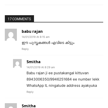
17 COMMENTS
babu rajan
14/01/2019 At 8:15 am
ഈ പുസ്തകങ്ങൾ എവിടെ കിട്ടും
Reply
Smitha
14/01/2019 At 8:29 am
Babu rajan ji ee pustakangal kittuvan
8943006350/9946251684 ee number lekk
WhatsApp IL ningalude address ayakyuka
Reply
Smitha