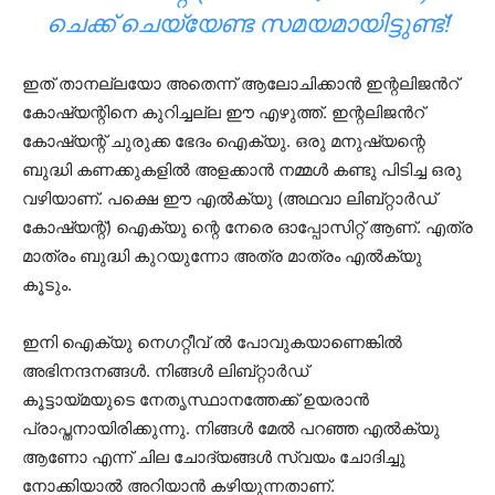
ചെക്ക് ചെയ്യേണ്ട സമയമായിട്ടുണ്ട്!
ഇത് താനല്ലയോ അതെന്ന് ആലോചിക്കാൻ ഇന്റലിജൻറ്
കോഷ്യന്റിനെ കുറിച്ചല്ല ഈ എഴുത്ത്. ഇന്റലിജൻറ്
കോഷ്യന്റ് ചുരുക്ക ഭേദം ഐക്യു. ഒരു മനുഷ്യന്റെ
ബുദ്ധി കണക്കുകളിൽ അളക്കാൻ നമ്മൾ കണ്ടു പിടിച്ച ഒരു
വഴിയാണ്. പക്ഷെ ഈ എൽക്യു (അഥവാ ലിബ്റ്റാർഡ്
കോഷ്യന്റ്‌) ഐക്യു ന്റെ നേരെ ഓപ്പോസിറ്റ് ആണ്. എത്ര
മാത്രം ബുദ്ധി കുറയുന്നോ അത്ര മാത്രം എൽക്യു
കൂടും.
ഇനി ഐക്യു നെഗറ്റീവ് ൽ പോവുകയാണെങ്കിൽ
അഭിനന്ദനങ്ങൾ. നിങ്ങൾ ലിബ്റ്റാർഡ്
കൂട്ടായ്മയുടെ നേതൃസ്ഥാനത്തേക്ക് ഉയരാൻ
പ്രാപ്തനായിരിക്കുന്നു. നിങ്ങൾ മേൽ പറഞ്ഞ എൽക്യു
ആണോ എന്ന് ചില ചോദ്യങ്ങൾ സ്വയം ചോദിച്ചു
നോക്കിയാൽ അറിയാൻ കഴിയുന്നതാണ്.