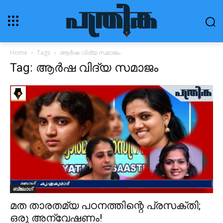
Home
Tags
ആർഷ വിദ്യ സമാജം
Tag: ആർഷ വിദ്യ സമാജം
ബ്ലോഗ്‌
മത താരതമ്യ പഠനത്തിന്റെ പ്രസക്തി;
ഒരു അന്വേഷണം!