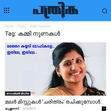
Home
Tags
കമ്മി നുണകൾ
Tag: കമ്മി നുണകൾ
സോഷ്യൽ മീഡിയ
മലർ മിസ്സുകൾ ‘ചരിത്രം’ രചിക്കുമ്പോൾ..
കൃഷ്ണദാസ്
-
11/12/2017
1