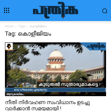
Home
Tags
കൊളീജിയം
Tag: കൊളീജിയം
ആനുകാലികം
നീതി നിര്‍വഹണ സംവിധാനം ഉടച്ചു
വാര്‍ക്കാന്‍ സമയമായി !