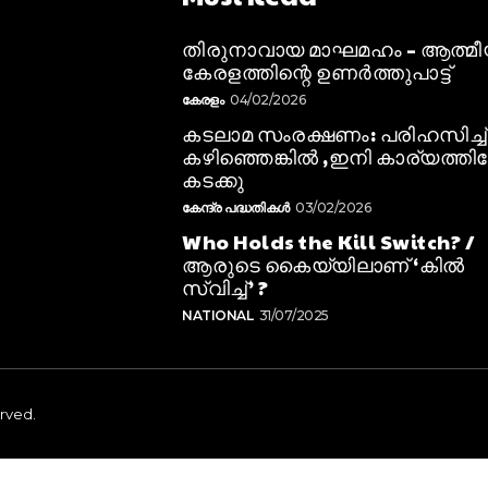
തിരുനാവായ മാഘമഹം – ആത്മ
കേരളത്തിന്റെ ഉണർത്തുപാട്ട്
കേരളം
04/02/2026
കടലാമ സംരക്ഷണം: പരിഹസിച്ച്
കഴിഞ്ഞെങ്കിൽ ,ഇനി കാര്യത്തിലേ
കടക്കു
കേന്ദ്ര പദ്ധതികൾ
03/02/2026
Who Holds the Kill Switch? /
ആരുടെ കൈയ്യിലാണ് ‘കിൽ
സ്വിച്ച്’ ?
NATIONAL
31/07/2025
erved.