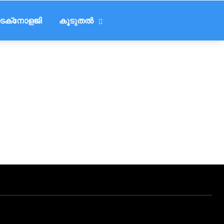
െക്‌നോളജി
കൂടുതൽ