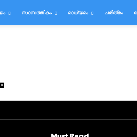
ീയം
സാമ്പത്തികം
മാധ്യമം
ചരിത്രം
ട
0
Must Read