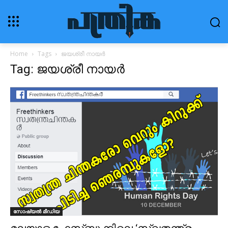
Home
Tags
ജയശ്രീ നായർ
Tag: ജയശ്രീ നായർ
സോഷ്യൽ മീഡിയ