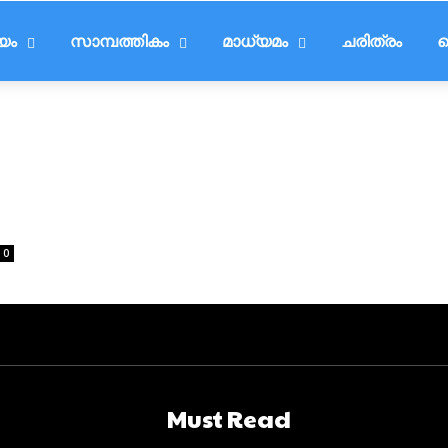
ീയം
സാമ്പത്തികം
മാധ്യമം
ചരിത്രം
ട
0
Must Read