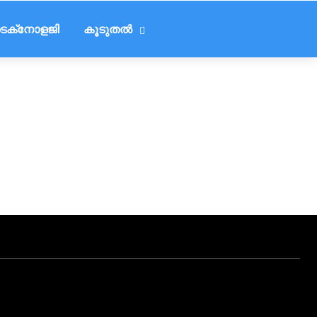
െക്‌നോളജി
കൂടുതൽ