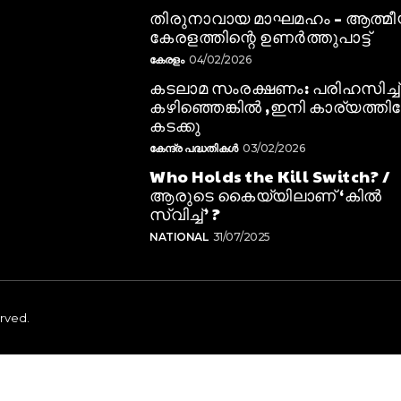
തിരുനാവായ മാഘമഹം – ആത്മ
കേരളത്തിന്റെ ഉണർത്തുപാട്ട്
കേരളം
04/02/2026
കടലാമ സംരക്ഷണം: പരിഹസിച്ച്
കഴിഞ്ഞെങ്കിൽ ,ഇനി കാര്യത്തിലേ
കടക്കു
കേന്ദ്ര പദ്ധതികൾ
03/02/2026
Who Holds the Kill Switch? /
ആരുടെ കൈയ്യിലാണ് ‘കിൽ
സ്വിച്ച്’ ?
NATIONAL
31/07/2025
erved.