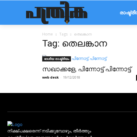
രാഷ്ട്ര
Home
Tags
തെലങ്കാന
Tag: തെലങ്കാന
ദേശീയ രാഷ്ട്രീയം
സഖാക്കളേ, പിന്നോട്ട് പിന്നോട്ട്
web desk
-
19/12/2018
നിക്ഷ്പക്ഷരെന്ന് നടിക്കുമ്പോഴും, തീർത്തും