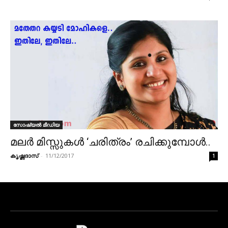
സോഷ്യൽ മീഡിയ
മലർ മിസ്സുകൾ ‘ചരിത്രം’ രചിക്കുമ്പോൾ..
കൃഷ്ണദാസ്
-
11/12/2017
1