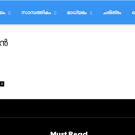
ീയം
സാമ്പത്തികം
മാധ്യമം
ചരിത്രം
ട
യൻ
0
Must Read