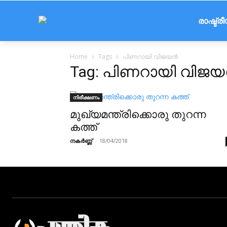
രാഷ്ട്ര
Home
Tags
പിണറായി വിജയൻ
Tag: പിണറായി വിജ
നിരീക്ഷണം
മുഖ്യമന്ത്രിക്കൊരു തുറന്ന
കത്ത്
നകര്‍ണ്ണ്
-
18/04/2018