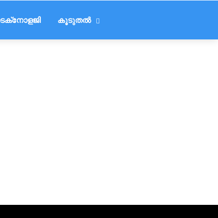
െക്‌നോളജി
കൂടുതൽ