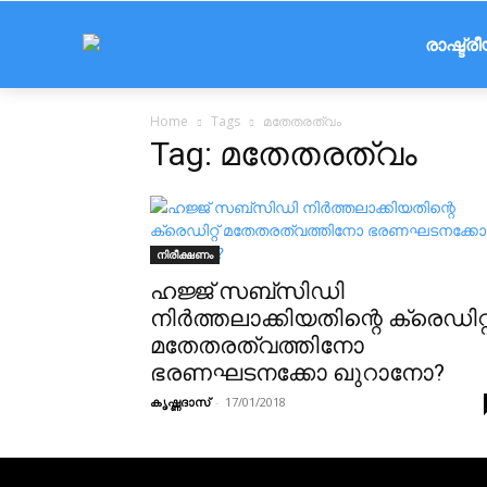
രാഷ്ട്ര
Home
Tags
മതേതരത്വം
Tag: മതേതരത്വം
നിരീക്ഷണം
ഹജ്ജ് സബ്‌സിഡി
നിർത്തലാക്കിയതിന്റെ ക്രെഡിറ്റ
മതേതരത്വത്തിനോ
ഭരണഘടനക്കോ ഖുറാനോ?
കൃഷ്ണദാസ്
-
17/01/2018