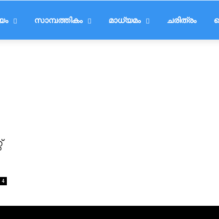
ീയം
സാമ്പത്തികം
മാധ്യമം
ചരിത്രം
ട
്
4