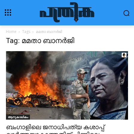
Home
Tags
മമതാ ബാനർജി
Tag: മമതാ ബാനർജി
ആനുകാലികം
ബംഗാളിലെ ജനാധിപത്യ കശാപ്പ്