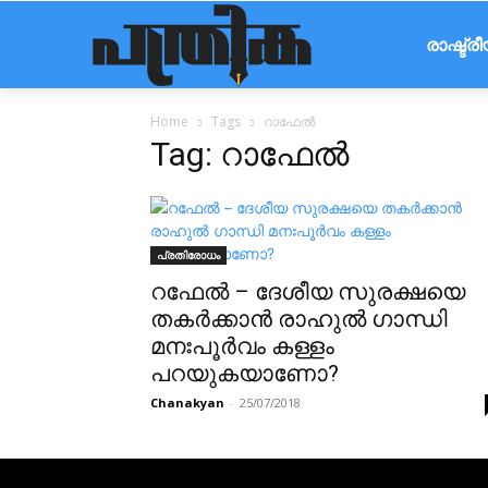
രാഷ്ട്ര
Home
Tags
റാഫേൽ
Tag: റാഫേൽ
പ്രതിരോധം
റഫേൽ – ദേശീയ സുരക്ഷയെ
തകർക്കാൻ രാഹുൽ ഗാന്ധി
മനഃപൂർവം കള്ളം
പറയുകയാണോ?
Chanakyan
-
25/07/2018