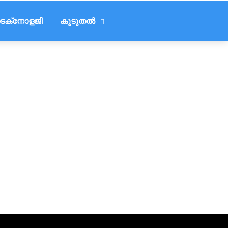
െക്‌നോളജി
കൂടുതൽ