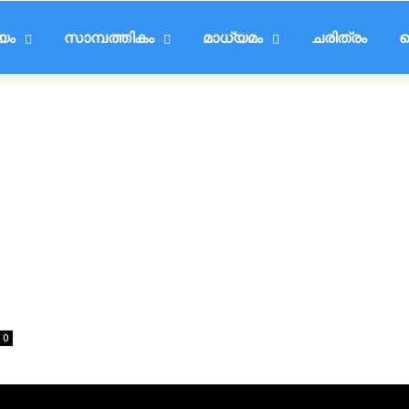
ീയം
സാമ്പത്തികം
മാധ്യമം
ചരിത്രം
ട
0