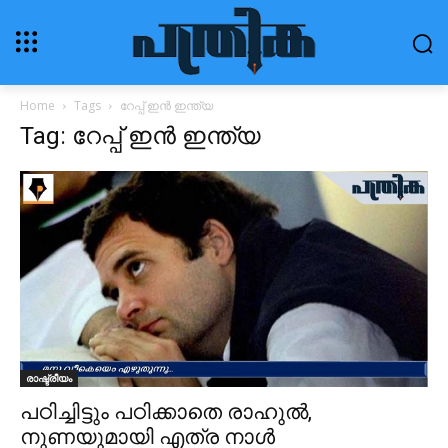
Home
Tags
റേപ്പ് ഇൻ ഇന്ത്യ
Tag: റേപ്പ് ഇൻ ഇന്ത്യ
രാഷ്ട്രീയം
പഠിച്ചിട്ടും പഠിക്കാതെ രാഹുല്‍,
നുണയുമായി എത്ര നാള്‍