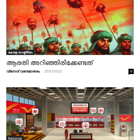
കേരള രാഷ്ട്രീയം
ആരതി അറിഞ്ഞിരിക്കേണ്ടത്
വിനോദ് വന്ദേമാതരം
-
20/07/2025
0
National