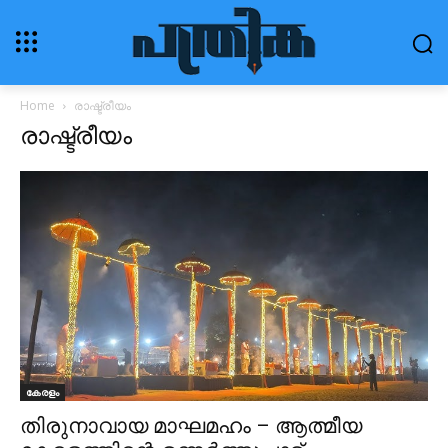
Home
രാഷ്ട്രീയം
രാഷ്ട്രീയം
കേരളം
തിരുനാവായ മാഘമഹം – ആത്മീയ