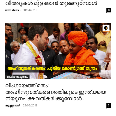
വിത്തുകൾ മുളക്കാൻ തുടങ്ങുമ്പോൾ
web desk
-
08/04/2018
0
ദേശീയ രാഷ്ട്രീയം
ലിംഗായത്ത് മതം:
അഹിന്ദുവത്‌കരണത്തിലൂടെ ഇന്ത്യയെ
ന്യൂനപക്ഷവത്‌കരിക്കുമ്പോൾ..
കൃഷ്ണദാസ്
-
23/03/2018
3