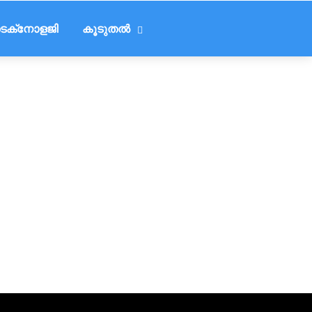
െക്‌നോളജി
കൂടുതൽ