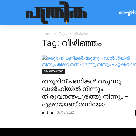
രാഷ്ട്ര
Home
Tags
വിഴിഞ്ഞം
Tag: വിഴിഞ്ഞം
കോൺഗ്രസ്
തരൂരിന് പണികൾ വരുന്നു –
ഡൽഹിയിൽ നിന്നും
തിരുവനന്തപുരത്തു നിന്നും –
ഏഴരയാണ്ട് ശനിയോ !
ajithg
-
02/12/2022