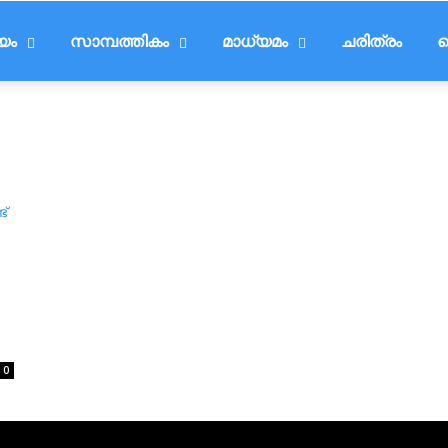
ീയം
സാമ്പത്തികം
മാധ്യമം
ചരിത്രം
ട
0