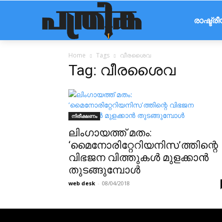
രാഷ്ട്ര
Home
Tags
വീരശൈവ
Tag: വീരശൈവ
നിരീക്ഷണം
ലിംഗായത്ത് മതം:
‘മൈനോരിറ്റേറിയനിസ’ത്തിന്റെ
വിഭജന വിത്തുകൾ മുളക്കാൻ
തുടങ്ങുമ്പോൾ
web desk
-
08/04/2018