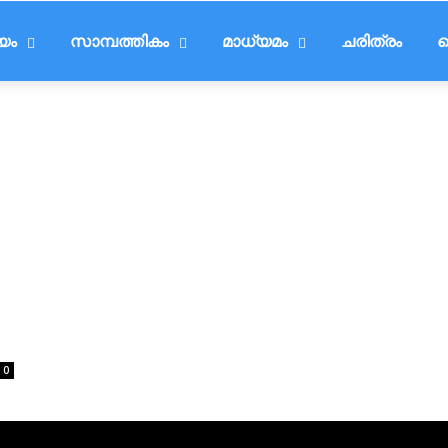
ീയം
സാമ്പത്തികം
മാധ്യമം
ചരിത്രം
ട
0