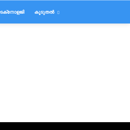
െക്‌നോളജി
കൂടുതൽ