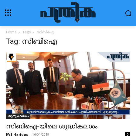
Home
Tags
സിബിഐ
Tag: സിബിഐ
ആനുകാലികം
സിബിഐ-യിലെ ശുദ്ധികലശം
KVS Haridas
-
16/01/2019
0