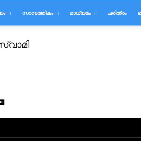
ീയം
സാമ്പത്തികം
മാധ്യമം
ചരിത്രം
ട
സ്വാമി
10