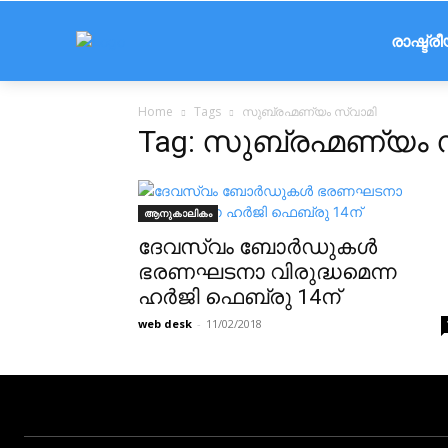
രാഷ്ട്ര
Home
Tags
സുബ്രഹ്മണ്യം സ്വാമി
Tag: സുബ്രഹ്മണ്യം 
ആനുകാലികം
ദേവസ്വം ബോർഡുകൾ
ഭരണഘടനാ വിരുദ്ധമെന്ന
ഹർജി ഫെബ്രു 14ന്
web desk
-
11/02/2018