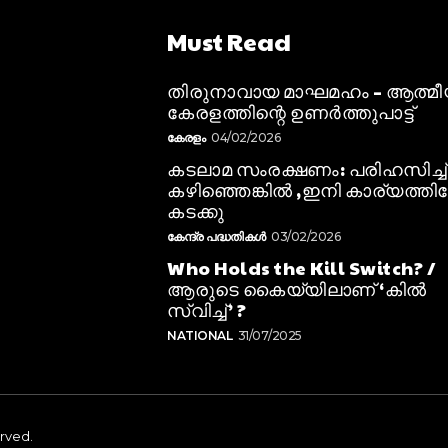
Must Read
തിരുനാവായ മാഘമഹം – ആത്മ
കേരളത്തിന്റെ ഉണർത്തുപാട്ട്
കേരളം
04/02/2026
കടലാമ സംരക്ഷണം: പരിഹസിച്ച്
കഴിഞ്ഞെങ്കിൽ ,ഇനി കാര്യത്തിലേ
കടക്കു
കേന്ദ്ര പദ്ധതികൾ
03/02/2026
Who Holds the Kill Switch? /
ആരുടെ കൈയ്യിലാണ് ‘കിൽ
സ്വിച്ച്’ ?
NATIONAL
31/07/2025
erved.