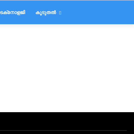
െക്‌നോളജി
കൂടുതൽ