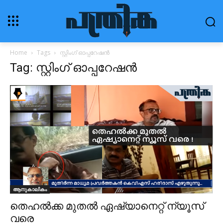
Home
Tags
സ്റ്റിംഗ് ഓപ്പറേഷൻ
Tag: സ്റ്റിംഗ് ഓപ്പറേഷൻ
ആനുകാലികം
തെഹൽക്ക മുതൽ ഏഷ്യാനെറ്റ് ന്യൂസ്
വരെ