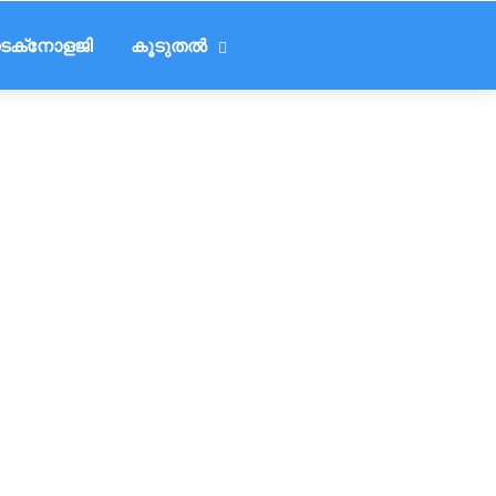
െക്‌നോളജി
കൂടുതൽ