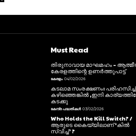
Must Read
തിരുനാവായ മാഘമഹം – ആത്മ
കേരളത്തിന്റെ ഉണർത്തുപാട്ട്
കേരളം
04/02/2026
കടലാമ സംരക്ഷണം: പരിഹസിച്ച്
കഴിഞ്ഞെങ്കിൽ ,ഇനി കാര്യത്തിലേ
കടക്കു
കേന്ദ്ര പദ്ധതികൾ
03/02/2026
Who Holds the Kill Switch? /
ആരുടെ കൈയ്യിലാണ് ‘കിൽ
സ്വിച്ച്’ ?