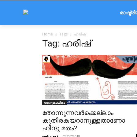
രാഷ്ട്ര
Home
Tags
ഹരീഷ്
Tag: ഹരീഷ്
ആനുകാലികം
തോന്നുന്നവർക്കെല്ലാം
കുതിരകയറാനുള്ളതാണോ
ഹിന്ദു മതം?
web desk
-
23/07/2018