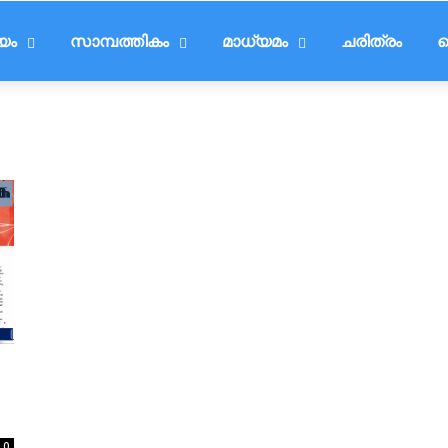
ീയം
സാമ്പത്തികം
മാധ്യമം
ചരിത്രം
ട
0