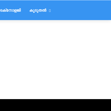
െക്‌നോളജി
കൂടുതൽ