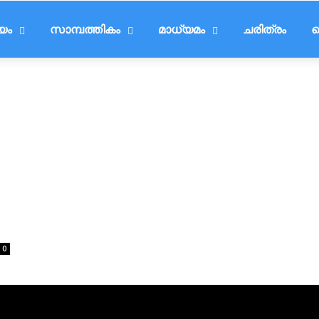
ീയം
സാമ്പത്തികം
മാധ്യമം
ചരിത്രം
ട
0