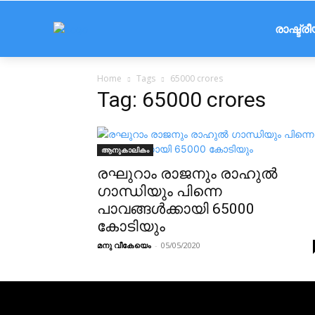
രാഷ്ട്ര
Home
Tags
65000 crores
Tag: 65000 crores
ആനുകാലികം
രഘുറാം രാജനും രാഹുല്‍
ഗാന്ധിയും പിന്നെ
പാവങ്ങള്‍ക്കായി 65000
കോടിയും
മനു വീകേയെം
-
05/05/2020