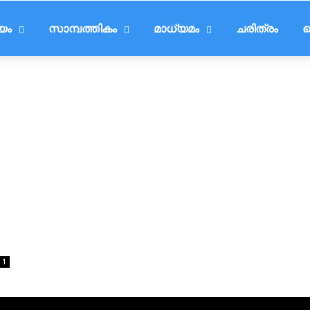
ീയം
സാമ്പത്തികം
മാധ്യമം
ചരിത്രം
ട
1