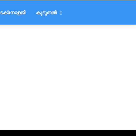
െക്‌നോളജി
കൂടുതൽ