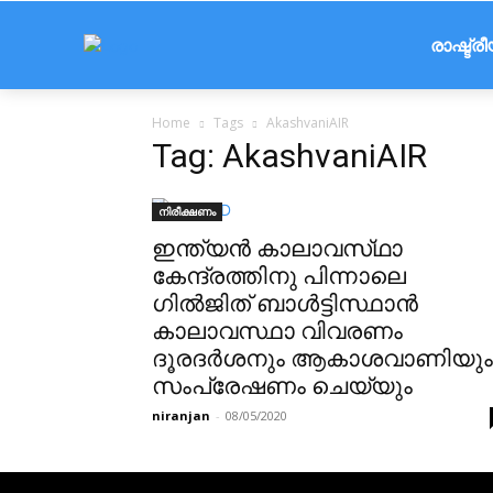
രാഷ്ട്ര
Home
Tags
AkashvaniAIR
Tag: AkashvaniAIR
നിരീക്ഷണം
ഇന്ത്യൻ കാലാവസ്‌ഥാ
കേന്ദ്രത്തിനു പിന്നാലെ
ഗിൽജിത് ബാൾട്ടിസ്ഥാൻ
കാലാവസ്ഥാ വിവരണം
ദൂരദർശനും ആകാശവാണിയും
സംപ്രേഷണം ചെയ്യും
niranjan
-
08/05/2020