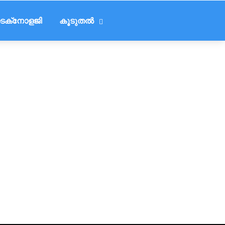
െക്‌നോളജി
കൂടുതൽ