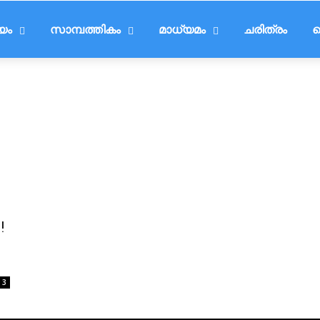
ീയം
സാമ്പത്തികം
മാധ്യമം
ചരിത്രം
ട
!
3