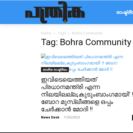
രാഷ്ട്ര
Home
Tags
Bohra Community
Tag: Bohra Community
ദേശീയ രാഷ്ട്രീയം
ഇവിടെയെത്തിയത്
പ്രധാനമന്ത്രി എന്ന
നിലയിലല്ല,കുടുംബാംഗമായി’ !
ബോറ മുസ്ലീങ്ങളെ ഒപ്പം
ചേര്‍ക്കാന്‍ മോദി !!
News Desk
-
11/02/2023