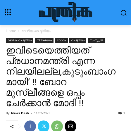
Home
ദേശീയ രാഷ്ട്രീയം
ദേശീയ രാഷ്ട്രീയം
നിരീക്ഷണം
ഭാരതം
രാഷ്ട്രീയം
സംസ്കൃതി
ഇവിടെയെത്തിയത്
പ്രധാനമന്ത്രി എന്ന
നിലയിലല്ല,കുടുംബാംഗ
മായി’ !! ബോറ
മുസ്ലീങ്ങളെ ഒപ്പം
ചേര്‍ക്കാന്‍ മോദി !!
By
News Desk
-
11/02/2023
3