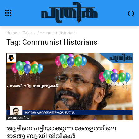
Home
Tags
Communist Historians
Tag: Communist Historians
ആനുകാലികം
ആടിനെ പട്ടിയാക്കുന്ന കേരളത്തിലെ
ഇടതു ബുദ്ധി ജീവികൾ