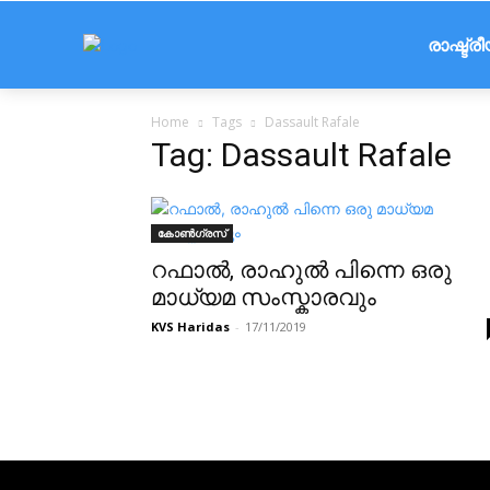
രാഷ്ട്ര
Home
Tags
Dassault Rafale
Tag: Dassault Rafale
കോൺഗ്രസ്
റഫാൽ, രാഹുൽ പിന്നെ ഒരു
മാധ്യമ സംസ്കാരവും
KVS Haridas
-
17/11/2019