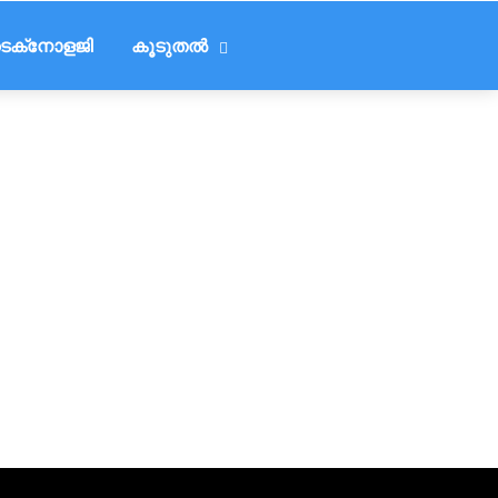
െക്‌നോളജി
കൂടുതൽ