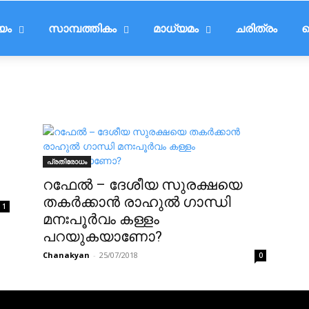
ീയം
സാമ്പത്തികം
മാധ്യമം
ചരിത്രം
ട
പ്രതിരോധം
റഫേൽ – ദേശീയ സുരക്ഷയെ
തകർക്കാൻ രാഹുൽ ഗാന്ധി
1
മനഃപൂർവം കള്ളം
പറയുകയാണോ?
Chanakyan
-
25/07/2018
0