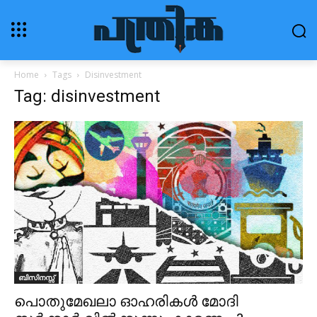
Home
Tags
Disinvestment
Tag: disinvestment
ബിസിനസ്സ്
പൊതുമേഖലാ ഓഹരികള്‍ മോദി