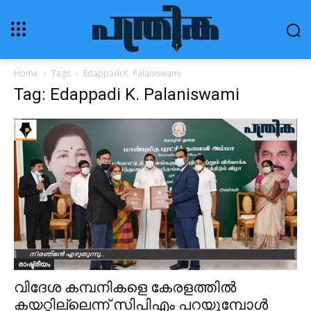
Home
Tags
Edappadi K. Palaniswami
Tag: Edappadi K. Palaniswami
രാഷ്ട്രീയം
വിദേശ കമ്പനികളെ കേരളത്തിൽ
കയറ്റില്ലെന്ന് സിപിഎം പറയുമ്പോൾ