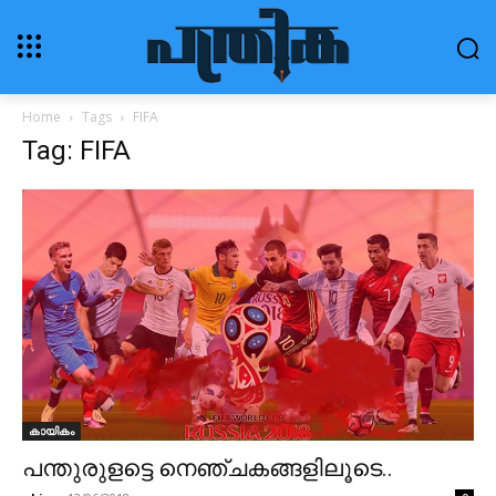
Home
Tags
FIFA
Tag: FIFA
കായികം
പന്തുരുളട്ടെ നെഞ്ചകങ്ങളിലൂടെ..