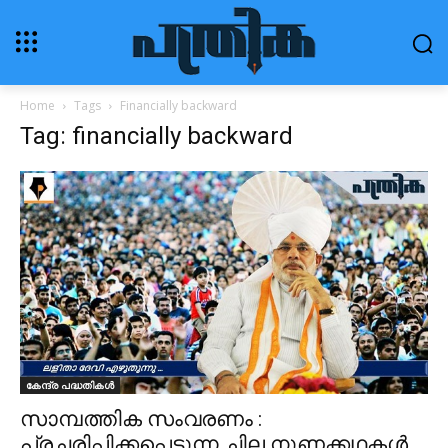
Home
Tags
Financially backward
Tag: financially backward
കേന്ദ്ര പദ്ധതികൾ
സാമ്പത്തിക സംവരണം :
പ്രചരിപ്പിക്കപ്പെടുന്ന ചില നുണക്കഥകൾ