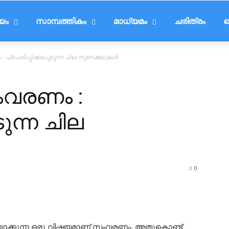
ീയം
സാമ്പത്തികം
മാധ്യമം
ചരിത്രം
ട
പ്രചരിപ്പിക്കപ്പെടുന്ന ചില നുണക്കഥകൾ
ംവരണം :
ടുന്ന ചില
0
ഇടയാക്കുന്ന ഒരു വിഷയമാണ് സംവരണം. അതുകൊണ്ട്