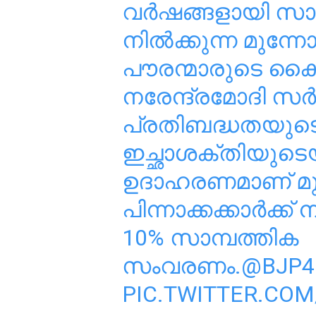
വർഷങ്ങളായി സാമ്
നിൽക്കുന്ന മുന്
പൗരന്മാരുടെ കൈപ
നരേന്ദ്രമോദി സർക
പ്രതിബദ്ധതയുട
ഇച്ഛാശക്തിയുടെ
ഉദാഹരണമാണ് മുന
പിന്നാക്കക്കാർക്ക
10% സാമ്പത്തിക
സംവരണം.
@BJP4
PIC.TWITTER.COM