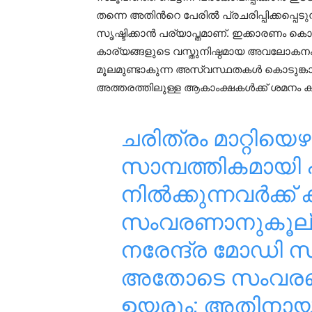
തന്നെ അതിൻറെ പേരിൽ പ്രചരിപ്പിക്കപ്പെ
സൃഷ്ടിക്കാൻ പര്യാപ്തമാണ്. ഇക്കാരണം കൊണ്
കാര്യങ്ങളുടെ വസ്തുനിഷ്ഠമായ അവലോകന
മൂലമുണ്ടാകുന്ന അസ്വസ്ഥതകൾ കൊടുങ്കാറ്
അത്തരത്തിലുള്ള ആകാംക്ഷകൾക്ക് ശമനം 
ചരിത്രം മാറ്റിയ
സാമ്പത്തികമായി പ
നിൽക്കുന്നവർക്ക് 
സംവരണാനുകൂല്
നരേന്ദ്ര മോഡി സർക
അതോടെ സംവരണ
ഉയരും; അതിനാ