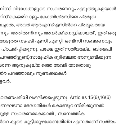
ഒബിസി വിഭാഗങ്ങളുടെ സംവരണവും എടുത്തുകളയാൻ
ന്ദ് കെജരിവാളും കോൺഗ്രസിലെ പ്രമുഖ
്ന് വെച്ചാൽ, അവർ ആർഎസ്എസിൻറെ പ്രമുഖരായ
നും, അതിൽനിന്നും അവർക്ക് മനസ്സിലായത് , ഇത് ഒരു
െ അടുത്ത നടപടി എസി ,എസ്ടി, ഒബിസി സംവരണവും
പ്രചരിപ്പിക്കുന്നു. പക്ഷേ ഇത് സത്യമല്ല. ബിജെപി
റഞ്ഞിട്ടുണ്ട്,സാമൂഹിക ദുർബലത അനുഭവിക്കുന്ന
്ന സംവരണ ആനുകൂല്യ ത്തെ അവർ യാതൊരു
 എത്ര പറഞ്ഞാലും നുണക്കഥകൾ
്ളവർ.
രിധി ലംഘിക്കപ്പെടുന്നു. Articles 15(6),16(6)
് ഭരണഘടനാ ഭേദഗതികൾ കൊണ്ടുവന്നിരിക്കുന്നത്.
ലുള്ള സംവരണമാകയാൽ , സാമ്പത്തിക
കൂടെ കൂട്ടിക്കുഴക്കേണ്ടതില്ല എന്നതാണ് സത്യം.