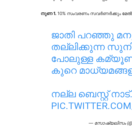
നുണ 1.
10% സംവരണം സവർണർക്കും മേൽജാത
ജാതി പറഞ്ഞു മന
തല്ലിക്കുന്ന സു
പോലുള്ള കമ്യൂണി
കുറെ മാധ്യമങ്ങള
നല്ല ബെസ്റ്റ് നാട്..
PIC.TWITTER.CO
— സോഷ്യലിസം (@Ak