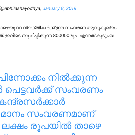
@abhilashayodhya)
January 8, 2019
 താഴെയുള്ള വ്യക്തികൾക്ക് ഈ സംവരണ ആനുകൂല്യം
്. ഇവിടെ സൂചിപ്പിക്കുന്ന 800000രൂപ എന്നത് കുടുംബ
ിന്നോക്കം നിൽക്കുന്ന
 പെട്ടവർക്ക് സംവരണം
േന്ദ്രസർക്കാർ
ശതമാനം സംവരണമാണ്
8 ലക്ഷം രൂപയിൽ താഴെ