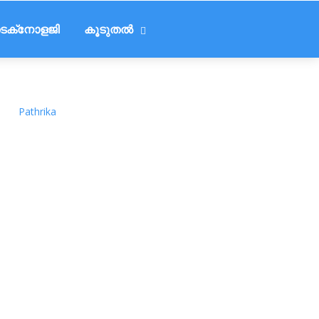
െക്‌നോളജി
കൂടുതൽ
Pathrika