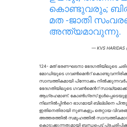
കൊണ്ടുവരും; ബി
മത -ജാതി സംവര
അന്ത്യമാവുന്നു.
— KVS HARIDAS 
124- മത് ഭരണഘടനാ ഭേദഗതിയിലൂടെ ചരിത്
മോഡിയുടെ ഗവൺമെൻറ് കൊണ്ടുവന്നിരിക്കുന
സാമ്പത്തികമായി പിന്നോക്കം നിൽക്കുന്ന
ഭേദഗതിയിലൂടെ ഗവൺമെൻറ് സാദ്ധ്യമാക്ക
ആഗ്രഹമാണ്. കോൺഗ്രസ് ഉൾപ്പെടെയുള്ള രാ
നിലനിൽപ്പിൻറെ ഭാഗമായി ബില്ലിനെ പിന്ത
ഇതിനെതിരായി നുണകളും തെറ്റായ വിവരങ്ങളു
അത്തരത്തിൽ സമൂഹത്തിൽ സാമ്പത്തികമായി 
കൊടുക്കുന്നതുമായി ബന്ധപ്പെട്ട് പ്രചരിപ്പ