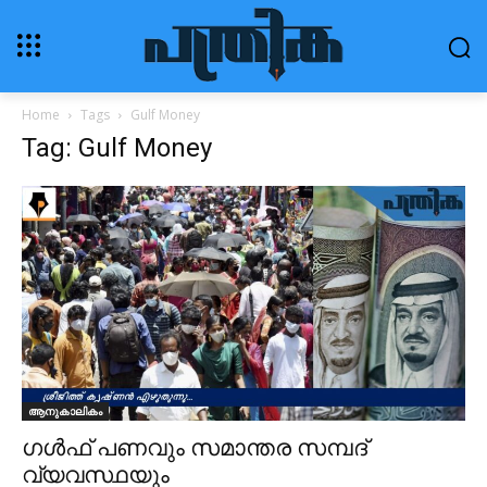
Home
Tags
Gulf Money
Tag: Gulf Money
ആനുകാലികം
ഗൾഫ് പണവും സമാന്തര സമ്പദ്
വ്യവസ്ഥയും