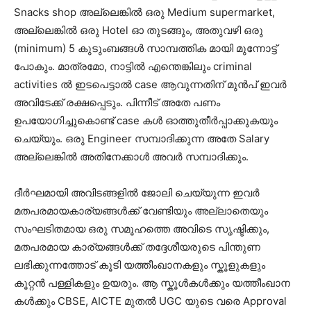
Snacks shop അല്ലെങ്കിൽ ഒരു Medium supermarket,
അല്ലെങ്കിൽ ഒരു Hotel ഓ തുടങ്ങും, അതുവഴി ഒരു
(minimum) 5 കുടുംബങ്ങൾ സാമ്പത്തിക മായി മുന്നോട്ട്
പോകും. മാത്രമോ, നാട്ടിൽ എന്തെങ്കിലും criminal
activities ൽ ഇടപെട്ടാൽ case ആവുന്നതിന് മുൻപ് ഇവർ
അവിടേക്ക് രക്ഷപ്പെടും. പിന്നീട് അതേ പണം
ഉപയോഗിച്ചുകൊണ്ട് case കൾ ഓത്തുതീർപ്പാക്കുകയും
ചെയ്യും. ഒരു Engineer സമ്പാദിക്കുന്ന അതേ Salary
അല്ലെങ്കിൽ അതിനേക്കാൾ അവർ സമ്പാദിക്കും.
ദീർഘമായി അവിടങ്ങളിൽ ജോലി ചെയ്യുന്ന ഇവർ
മതപരമായകാര്യങ്ങൾക്ക് വേണ്ടിയും അല്ലാതെയും
സംഘടിതമായ ഒരു സമൂഹത്തെ അവിടെ സൃഷ്ടിക്കും,
മതപരമായ കാര്യങ്ങൾക്ക് തദ്ദേശീയരുടെ പിന്തുണ
ലഭിക്കുന്നത്തോട് കൂടി യത്തീംഖാനകളും സ്കൂളുകളും
കൂറ്റൻ പള്ളികളും ഉയരും. ആ സ്കൂൾകൾക്കും യത്തീംഖാന
കൾക്കും CBSE, AICTE മുതൽ UGC യുടെ വരെ Approval