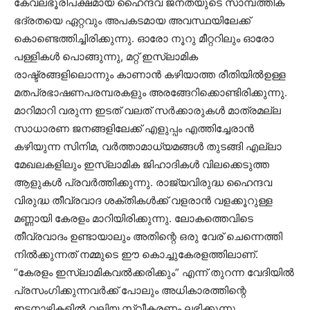
കേവലഭൂരിപക്ഷമായ ഹൈന്ദവ ജനതയുടെ സാമ്പത്തിക
ഭദ്രതയെ ഏറ്റവും അപകടമായ അവസ്ഥയിലേക്ക്
കൊണ്ടെത്തിച്ചിരിക്കുന്നു. ഓരോ നൂറു മീറ്ററിലും ഓരോ
പള്ളികൾ പൊങ്ങുന്നു, മറ്റ് ഇസ്ലാമിക
രാഷ്ട്രങ്ങളിലൊന്നും കാണാൻ കഴിയാത്ത രീതിയിൽഉള്ള
മതപ്രഭാഷണപരമ്പരകളും അരങ്ങേറിക്കൊണ്ടിരിക്കുന്നു.
മാറിമാറി വരുന്ന ഇടത് വലത് സർക്കാരുകൾ മാത്രമല്ല
സാധാരണ ജനങ്ങളിലേക്ക് എളുപ്പം എത്തിച്ചേരാൻ
കഴിയുന്ന സിനിമ, വർത്താമാധ്യമങ്ങൾ തുടങ്ങി എല്ലാ
മേഖലകളിലും ഇസ്ലാമിക ജിഹാദികൾ വിലക്കെടുത്ത
ആളുകൾ പ്രവർത്തിക്കുന്നു. രാജ്യവിരുദ്ധ ഹൈന്ദവ
വിരുദ്ധ തീവ്രവാദ ശക്തികൾക്ക് വളരാൻ വളക്കൂറുള്ള
മണ്ണായി കേരളം മാറിയിരിക്കുന്നു. ലോകത്തെവിടെ
തീവ്രവാദം ഉണ്ടായാലും അതിന്റെ ഒരു വേര് ചെന്നെത്തി
നിൽക്കുന്നത് നമ്മുടെ ഈ കൊച്ചുകേരളത്തിലാണ്.
“കേരളം ഇസ്ലാമികവൽക്കരിക്കും” എന്ന് തുറന്ന വേദിയിൽ
പ്രസംഗിക്കുന്നവർക്ക് പോലും അധികാരത്തിന്റെ
ഇടനാഴികളിൽ വലിയ സ്വീകരണം ലഭിക്കുന്നു.