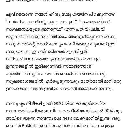
എവിടെയാണ് നമ്മൾ ഹിന്ദു സമൂഹത്തിന് പിഴക്കുന്നത്?
“ഗൾഫ് പണത്തിന്റെ കുത്തൊഴുക്ക്”, “സംഘപരിവാർ
സംഘടനകളുടെ അനാസ്ഥ” എന്ന പതിവ് പല്ലവി
മാറ്റിനിർത്തി നമുക്ക് ചിന്തിക്കാം. ഞാനുൾപ്പെടുന്ന ഹിന്ദു
സമൂഹത്തിന്റെ അശ്രദ്ധയും ജാഗ്രതക്കുറവുമാണ് ഈ
സമൂഹത്തെ ഈ നിലയിലേക്ക് എത്തിച്ചത്.
വിദ്യാഭ്യാസപരമായും സാമ്പത്തികപരമായും
ഉന്നതങ്ങളിൽ ഇരിക്കുന്നവർ സമാജത്തോട്
പുലർത്തേണ്ടുന്ന കടമകൾ ചെയ്യാതെ അലസരും
സുഖഭോഗങ്ങളിൽ ഏർപ്പെടുന്നവരും മാത്രമായി മാറി ഒരു
ഉദാഹരണം ഞാൻ ഇവിടെ പറയാൻ ആഗ്രഹിക്കുന്നു.
സസൂഷ്മം നിരീക്ഷിച്ചാൽ GCC യിലേക്ക് കുടിയേറിയ
സാമ്പത്തികഭദ്രത ഇസ്ലാം മതവിശ്വാസികളിൽ 90% വും,
അവിടെ തന്നെ സ്വന്തം business ലേക്ക് മാറിയിട്ടുണ്ട്, ഒരു
ചെറിയ Bakkala (ചെറിയ കട )യൊ, കേരളത്തനിമ ഉള്ള