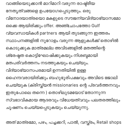
വാങ്ങിയെടുക്കാൻ മാറിമാറി വരുന്ന രാഷ്ട്രീയ
നേതൃത്വങ്ങളെ ഉപയോഗപ്പെടുത്തും. ഒരു
വിനോദയാത്രയൊ മകളുടെ സൗജന്യവിദ്യാഭ്യാസമോ
ഒക്കെ ആയിരിക്കും offer. അഞ്ചോപത്തോ Gulf
വ്യവസായികൾ partners ആയി തുടങ്ങുന്ന ഇത്തരം
സ്ഥാപനങ്ങളിൽ നൂറോളം വരുന്ന ആളുകൾക്ക് തൊഴിൽ
കൊടുക്കുക മാത്രമല്ല അവിടങ്ങളിൽ മതത്തിന്റെ
ശ്രേഷ്ഠത കൊട്ടിഘോഷിക്കുകയും നിശബ്ദമായി
മതപരിവർത്തനം നടത്തുകയും ചെയ്യും.
വിദ്യാഭ്യാസപരമായി ഉന്നതിയിൽ ഉള്ള
ഹൈന്ദവരായിരിക്കും ബഹുഭൂരിപക്ഷവും അവിടെ ജോലി
ചെയ്യുക (ക്രിസ്ത്യൻ missionaries ന്റെ പ്രവർത്തനവും
ഇതുപോലെ തന്നെ ) തൊഴിലുടമയോട് തോന്നുന്ന
സ്വഭാവികമായ ആദരവും വിധേയത്വവും പലതരത്തിലും
ചൂഷണം ചെയ്യപ്പെടുകയും ചെയ്യുന്നു.
അത് മാത്രമോ, പഴം, പച്ചക്കറി, പാൽ, വസ്ത്രം, Retail shops