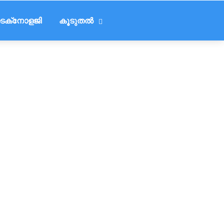
െക്‌നോളജി
കൂടുതൽ