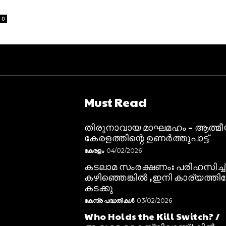
0
Must Read
തിരുനാവായ മാഘമഹം – ആത്മ
കേരളത്തിന്റെ ഉണർത്തുപാട്ട്
കേരളം
04/02/2026
കടലാമ സംരക്ഷണം: പരിഹസിച്ച്
കഴിഞ്ഞെങ്കിൽ ,ഇനി കാര്യത്തിലേ
കടക്കു
കേന്ദ്ര പദ്ധതികൾ
03/02/2026
Who Holds the Kill Switch? /