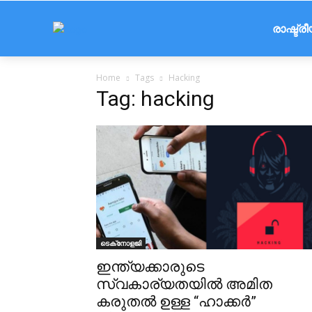
രാഷ്ട്ര
Home
Tags
Hacking
Tag: hacking
ടെക്‌നോളജി
ഇന്ത്യക്കാരുടെ
സ്വകാര്യതയിൽ അമിത
കരുതൽ ഉള്ള “ഹാക്കർ”