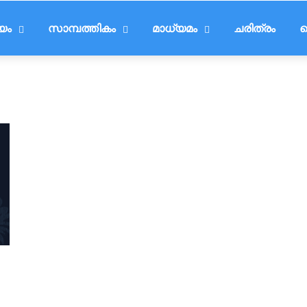
ീയം
സാമ്പത്തികം
മാധ്യമം
ചരിത്രം
ട