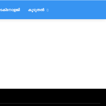
െക്‌നോളജി
കൂടുതൽ