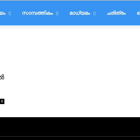
ീയം
സാമ്പത്തികം
മാധ്യമം
ചരിത്രം
ട
ൽ
0