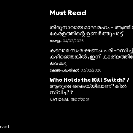
Must Read
തിരുനാവായ മാഘമഹം – ആത്മ
കേരളത്തിന്റെ ഉണർത്തുപാട്ട്
കേരളം
04/02/2026
കടലാമ സംരക്ഷണം: പരിഹസിച്ച്
കഴിഞ്ഞെങ്കിൽ ,ഇനി കാര്യത്തിലേ
കടക്കു
കേന്ദ്ര പദ്ധതികൾ
03/02/2026
Who Holds the Kill Switch? /
ആരുടെ കൈയ്യിലാണ് ‘കിൽ
സ്വിച്ച്’ ?
NATIONAL
31/07/2025
erved.