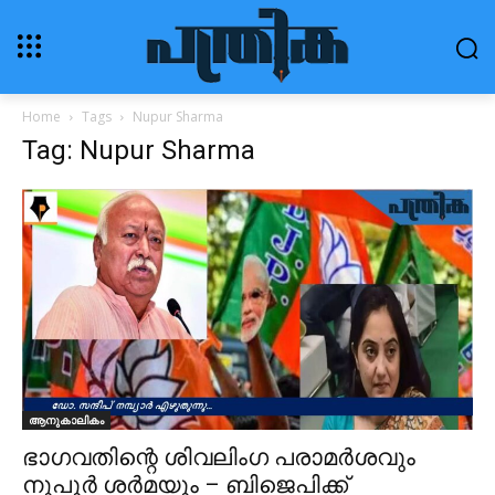
Home
Tags
Nupur Sharma
Tag: Nupur Sharma
ആനുകാലികം
ഭാഗവതിന്റെ ശിവലിംഗ പരാമർശവും
നൂപുർ ശർമയും – ബിജെപിക്ക്